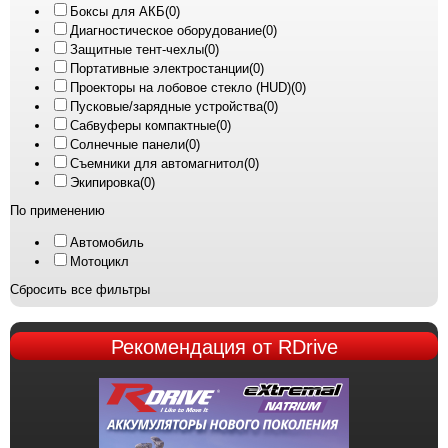
Боксы для АКБ
(0)
Диагностическое оборудование
(0)
Защитные тент-чехлы
(0)
Портативные электростанции
(0)
Проекторы на лобовое стекло (HUD)
(0)
Пусковые/зарядные устройства
(0)
Сабвуферы компактные
(0)
Солнечные панели
(0)
Съемники для автомагнитол
(0)
Экипировка
(0)
По применению
Автомобиль
Мотоцикл
Сбросить все фильтры
Рекомендация
от RDrive