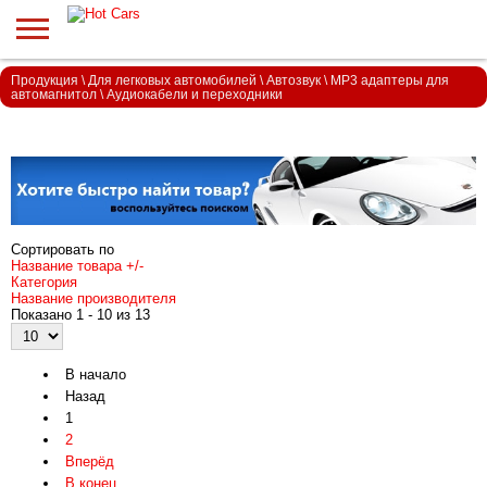
Продукция
\
Для легковых автомобилей
\
Автозвук
\
MP3 адаптеры для
автомагнитол
\
Аудиокабели и переходники
Сортировать по
Название товара +/-
Категория
Название производителя
Показано 1 - 10 из 13
В начало
Назад
1
2
Вперёд
В конец