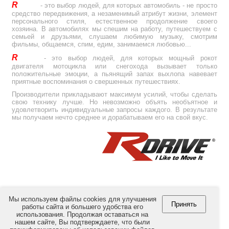
R
Drive
- это выбор людей, для которых автомобиль - не просто
средство передвижения, а незаменимый атрибут жизни, элемент
персонального стиля, естественное продолжение своего
хозяина. В автомобилях мы спешим на работу, путешествуем с
семьей и друзьями, слушаем любимую музыку, смотрим
фильмы, общаемся, спим, едим, занимаемся любовью...
R
Drive
- это выбор людей, для которых мощный рокот
двигателя мотоцикла или снегохода вызывает только
положительные эмоции, а пьянящий запах выхлопа навевает
приятные воспоминания о свершенных путешествиях.
Производители прикладывают максимум усилий, чтобы сделать
свою технику лучше. Но невозможно объять необъятное и
удовлетворить индивидуальные запросы каждого. В результате
мы получаем нечто среднее и дорабатываем его на свой вкус.
Мы используем файлы cookies для улучшения
Принять
работы сайта и большего удобства его
использования. Продолжая оставаться на
© Copyright 2012-2026 by
RULink Ltd.
All Rights Reserved.
нашем сайте, Вы подтверждаете, что были