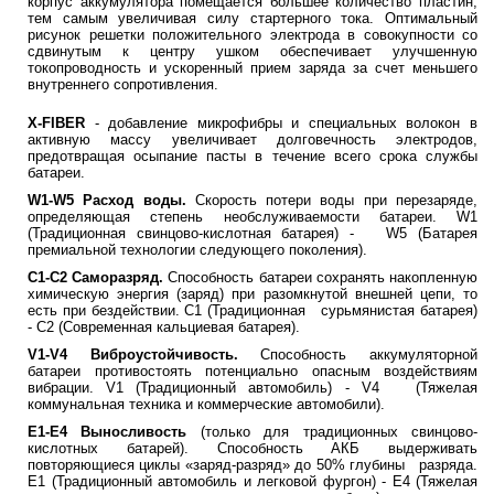
корпус аккумулятора помещается большее количество пластин,
тем самым увеличивая силу стартерного тока. Оптимальный
рисунок решетки положительного электрода в совокупности со
сдвинутым к центру ушком обеспечивает улучшенную
токопроводность и ускоренный прием заряда за счет меньшего
внутреннего сопротивления.
X-FIBER
- добавление микрофибры и специальных волокон в
активную массу увеличивает долговечность электродов,
предотвращая осыпание пасты в течение всего срока службы
батареи.
W1-W5 Расход воды.
Скорость потери воды при перезаряде,
определяющая степень необслуживаемости батареи. W1
(Традиционная свинцово-кислотная батарея) - W5 (Батарея
премиальной технологии следующего поколения).
С1-С2 Саморазряд.
Способность батареи сохранять накопленную
химическую энергия (заряд) при разомкнутой внешней цепи, то
есть при бездействии. С1 (Традиционная сурьмянистая батарея)
- С2 (Современная кальциевая батарея).
V1-V4 Виброустойчивость.
Способность аккумуляторной
батареи противостоять потенциально опасным воздействиям
вибрации. V1 (Традиционный автомобиль) - V4 (Тяжелая
коммунальная техника и коммерческие автомобили).
E1-E4 Выносливость
(только для традиционных свинцово-
кислотных батарей). Способность АКБ выдерживать
повторяющиеся циклы «заряд-разряд» до 50% глубины разряда.
Е1 (Традиционный автомобиль и легковой фургон) - E4 (Тяжелая