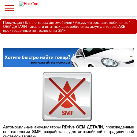
Продукция
\
Для легковых автомобилей
\
Аккумуляторы автомобильные
\
OEM ДЕТАЛИ - аналоги штатных автомобильных аккумуляторов
\
АКБ,
произведенные по технологии SMF
Автомобильные аккумуляторы
RDrive OEM ДЕТАЛИ,
произведенные
по технологии
SMF
, разработаны для автомобилей с
традиционной
системой зарядки.