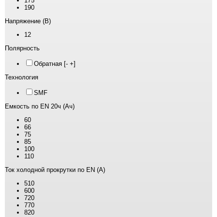
175
190
Напряжение (В)
12
Полярность
Обратная [- +]
Технология
SMF
Емкость по EN 20ч (Ач)
60
66
75
85
100
110
Ток холодной прокрутки по EN (А)
510
600
720
770
820