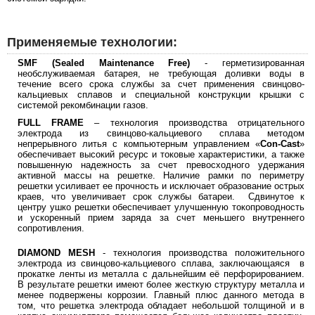
Применяемые технологии:
SMF
(
Sealed
Maintenance
Free
)
- герметизированная
необслуживаемая батарея, не требующая доливки воды в
течение всего срока службы за счет применения свинцово-
кальциевых сплавов и специальной конструкции крышки с
системой рекомбинации газов.
FULL FRAME
– технология производства отрицательного
электрода из свинцово-кальциевого сплава методом
непрерывного литья с компьютерным управлением «
Con-Cast
»
обеспечивает высокий ресурс и токовые характеристики, а также
повышенную надежность за счет превосходного удержания
активной массы на решетке. Наличие рамки по периметру
решетки усиливает ее прочность и исключает образование острых
краев, что увеличивает срок службы батареи. Сдвинутое к
центру ушко решетки обеспечивает улучшенную токопроводность
и ускоренный прием заряда за счет меньшего внутреннего
сопротивления.
DIAMOND MESH
- технология производства положительного
электрода из свинцово-кальциевого сплава, заключающаяся в
прокатке ленты из металла с дальнейшим её перфорированием.
В результате решетки имеют более жесткую структуру металла и
менее подвержены коррозии. Главный плюс данного метода в
том, что решетка электрода обладает небольшой толщиной и в