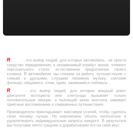
R
Drive
- это выбор людей, для которых автомобиль - не просто
средство передвижения, а незаменимый атрибут жизни, элемент
персонального стиля, естественное продолжение своего
хозяина. В автомобилях мы спешим на работу, путешествуем с
семьей и друзьями, слушаем любимую музыку, смотрим
фильмы, общаемся, спим, едим, занимаемся любовью...
R
Drive
- это выбор людей, для которых мощный рокот
двигателя мотоцикла или снегохода вызывает только
положительные эмоции, а пьянящий запах выхлопа навевает
приятные воспоминания о свершенных путешествиях.
Производители прикладывают максимум усилий, чтобы сделать
свою технику лучше. Но невозможно объять необъятное и
удовлетворить индивидуальные запросы каждого. В результате
мы получаем нечто среднее и дорабатываем его на свой вкус.