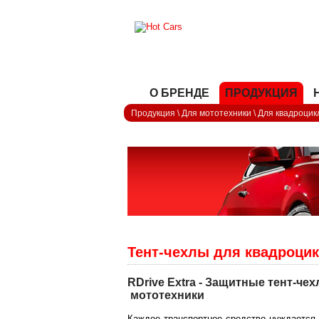
О БРЕНДЕ
ПРОДУКЦИЯ
Продукция
\
Для мототехники
\
Для квадроцик
Тент-чехлы для квадроцик
RDrive Extra - Защитные тент-че
мототехники
Каждое транспортное средство нуждается 