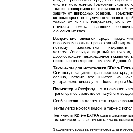
числе и мототехника. Грамотный уход вклю
только своевременное техническое обсл
защиту от природных осадков. Транспор
которые хранятся в уличных условиях, тре
только от пыли и конденсата, но и от 
птичьего помета, палящих солнеч
любопытных глаз.
Воздействие внешней среды продолжи
способно испортить превосходный вид «же
поэтому желательно накрывать
чехлом. Используя защитный тент-чехол
дорогостоящее лакокрасочное покрытие, к
несколько раз дороже, чем самый дорогой ч
Тент-чехлы для мототехники
RDrive Extra
о
Они могут защитить транспортное средс
солнца, потому что шьются из каче
ультрафиолетовые лучи - Полиэстера и Ок
Полиэстер
и
Оксфорд
– это наиболее час
транспортное средство от пагубного возде
Особая пропитка делает тент водонепрониц
Тенты легко моются водой, а также с исп
Тент- чехлы
RDrive EXTRA
сшиты двойным шво
техники имеется эластичная кайма по периметр
Защитные свойства тент-чехлов для мототе