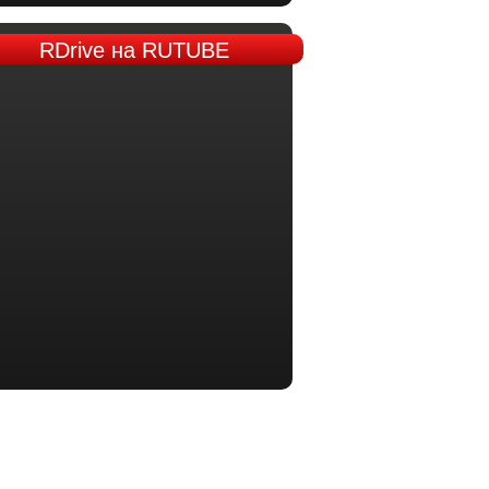
RDrive
на RUTUBE