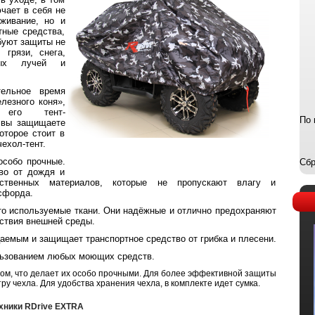
чает в себя не
уживание, но и
тные средства,
буют защиты не
грязи, снега,
ных лучей и
тельное время
лезного коня»,
 его тент-
По 
, вы защищаете
оторое стоит в
ехол-тент.
собо прочные.
Сбр
тво от дождя и
ственных материалов, которые не пропускают влагу и
сфорда.
то используемые ткани. Они надёжные и отлично предохраняют
йствия внешней среды.
аемым и защищает транспортное средство от грибка и плесени.
ользованием любых моющих средств.
м, что делает их особо прочными. Для более эффективной защиты
у чехла. Для удобства хранения чехла, в комплекте идет сумка.
хники RDrive EXTRA