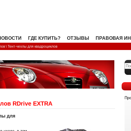
OPEN
НОВОСТИ
ГДЕ КУПИТЬ?
ОТЗЫВЫ
ПРАВОВАЯ И
лов
\
Тент-чехлы для квадроциклов
Про
лов RDrive EXTRA
хлы для
в уходе, в том