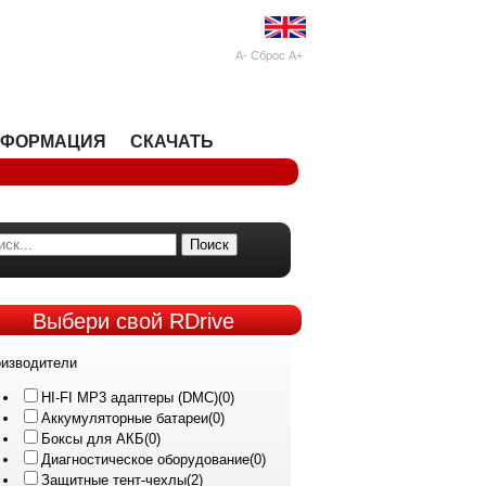
A-
Сброс
A+
НФОРМАЦИЯ
СКАЧАТЬ
Поиск
Выбери
свой RDrive
изводители
HI-FI MP3 адаптеры (DMC)
(0)
Аккумуляторные батареи
(0)
Боксы для АКБ
(0)
Диагностическое оборудование
(0)
Защитные тент-чехлы
(2)