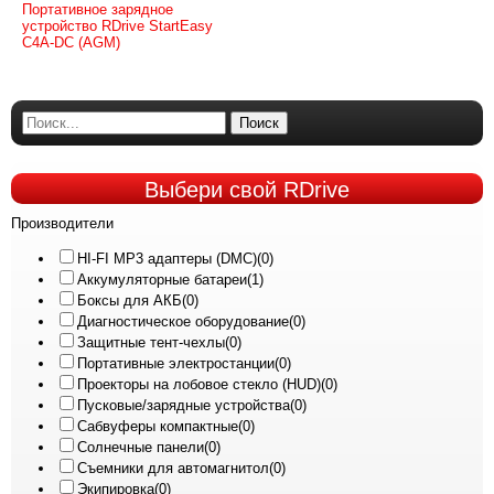
Портативное зарядное
устройство RDrive StartEasy
C4A-DC (AGM)
Поиск
Выбери
свой RDrive
Производители
HI-FI MP3 адаптеры (DMC)
(0)
Аккумуляторные батареи
(1)
Боксы для АКБ
(0)
Диагностическое оборудование
(0)
Защитные тент-чехлы
(0)
Портативные электростанции
(0)
Проекторы на лобовое стекло (HUD)
(0)
Пусковые/зарядные устройства
(0)
Сабвуферы компактные
(0)
Солнечные панели
(0)
Съемники для автомагнитол
(0)
Экипировка
(0)