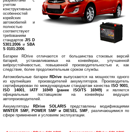
разработаны с
учетом
конструктивных
особенностей
корейских
автомобилей и
полностью
соответствуют
требованиям
стандартов
JIS D
5301:2006
и
SBA
S 0101:2006
.
Батареи RDrive отличаются от большинства стоковых версий
батарей, устанавливаемых на конвейерах, улучшенной
виброустойчивостью, повышенной производительностью и, как
следствие, более продолжительным сроком службы.
Автомобильные батареи
RDrive
выпускаются на мощностях одного
из крупнейших производителей аккумуляторов. Производитель
сертифицирован по международным стандартам качества
ISO 9001
,
ISO 14001
,
IATF 16949 (ранее ISO/TS 16949)
и является
официальным поставщиком на конвейеры ведущих
автопроизводителей.
Аккумуляторы
RDrive SOLARIS
представлены модификациями
WINTER SMF, POWER SMF и DIESEL SMF
, различающимися по
сфере применения и условиям эксплуатации.