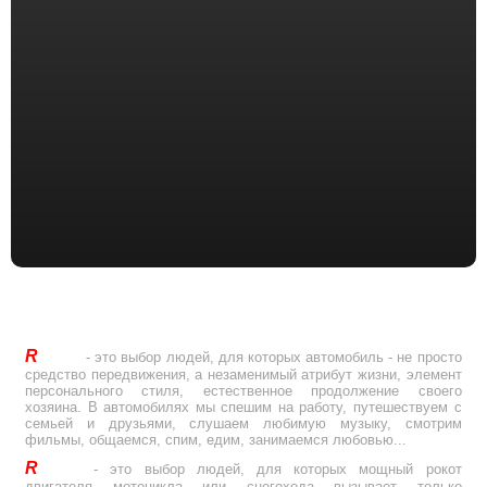
R
Drive
- это выбор людей, для которых автомобиль - не просто
средство передвижения, а незаменимый атрибут жизни, элемент
персонального стиля, естественное продолжение своего
хозяина. В автомобилях мы спешим на работу, путешествуем с
семьей и друзьями, слушаем любимую музыку, смотрим
фильмы, общаемся, спим, едим, занимаемся любовью...
R
Drive
- это выбор людей, для которых мощный рокот
двигателя мотоцикла или снегохода вызывает только