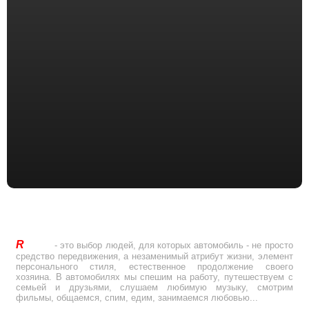
R
Drive
- это выбор людей, для которых автомобиль - не просто
средство передвижения, а незаменимый атрибут жизни, элемент
персонального стиля, естественное продолжение своего
хозяина. В автомобилях мы спешим на работу, путешествуем с
семьей и друзьями, слушаем любимую музыку, смотрим
фильмы, общаемся, спим, едим, занимаемся любовью...