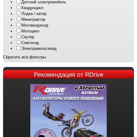
Детский электромобиль
Квадроцикл
Лодка / катер
Минитрактор
Мотовездеход
Мотоцикл
Скутер
Снегоход
Электровелосипед
Сбросить все фильтры
Рекомендация
от RDrive