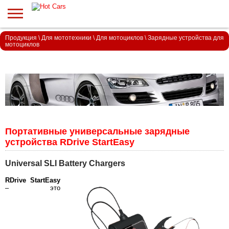
Продукция
\
Для мототехники
\
Для мотоциклов
\
Зарядные устройства для
мотоциклов
Портативные универсальные зарядные
устройства RDrive StartEasy
Universal SLI Battery Chargers
RDrive StartEasy
– это