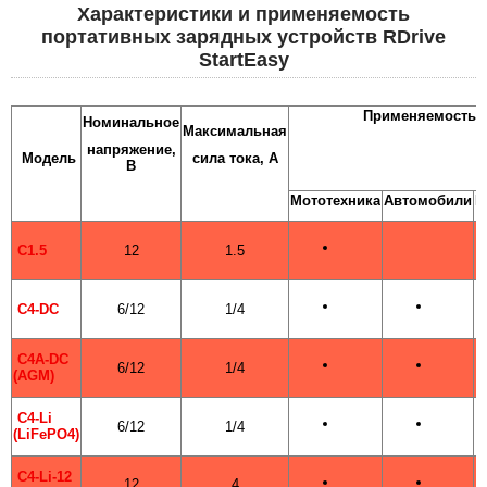
Характеристики и применяемость
портативных зарядных устройств RDrive
StartEasy
Применяемость
Номинальное
Максимальная
напряжение,
Модель
сила тока, А
В
Мототехника
Автомобили
Г
С1.5
12
1.5
С4-DC
6/12
1/4
С4A-DC
6/12
1/4
(AGM)
C4-Li
6/12
1/4
(LiFePO4)
C4-Li-12
12
4