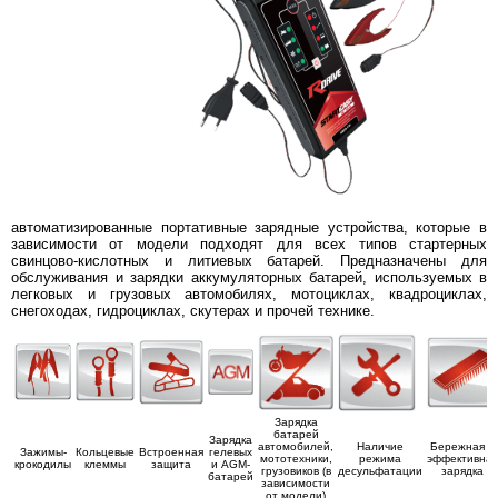
автоматизированные портативные зарядные устройства, которые в
зависимости от модели подходят для всех типов стартерных
свинцово-кислотных и литиевых батарей. Предназначены для
обслуживания и зарядки аккумуляторных батарей, используемых в
легковых и грузовых автомобилях, мотоциклах, квадроциклах,
снегоходах, гидроциклах, скутерах и прочей технике.
Зарядка
батарей
Зарядка
автомобилей,
Наличие
Бережная и
Зажимы-
Кольцевые
Встроенная
гелевых
мототехники,
режима
эффективная
крокодилы
клеммы
защита
и AGM-
грузовиков (в
десульфатации
зарядка
батарей
зависимости
от модели)