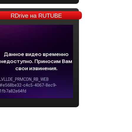
RDrive
на RUTUBE