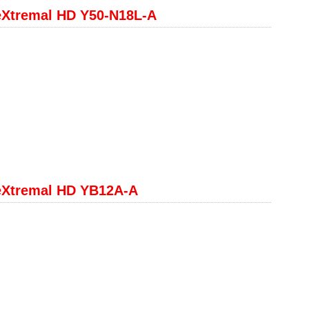
eXtremal HD Y50-N18L-A
eXtremal HD YB12A-A