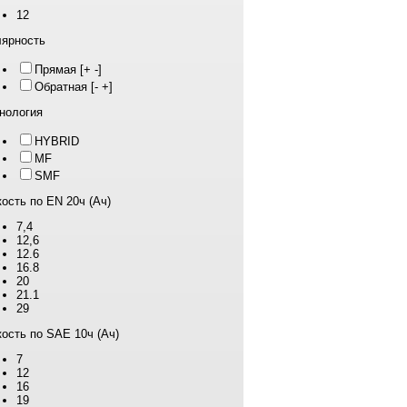
12
ярность
Прямая [+ -]
Обратная [- +]
нология
HYBRID
MF
SMF
ость по EN 20ч (Ач)
7,4
12,6
12.6
16.8
20
21.1
29
ость по SAE 10ч (Ач)
7
12
16
19