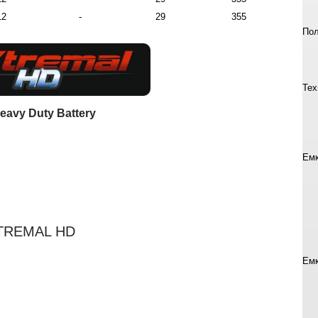
2
-
29
355
Пол
Тех
eavy Duty Battery
Емк
TREMAL HD
Емк