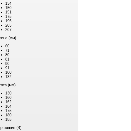
134
150
151
175
196
205
207
ина (мм)
60
71
80
81
90
91
100
132
ота (мм)
130
160
162
164
175
180
185
ряжение (В)