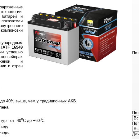
озаряженные
технологии.
и батарей и
 показатели
утреннего
компоновки
дународным
 IATF 16949
ции успешно
По 
онвейерах
техники и
нии и стран
т
- до 40% выше, чем у традиционных АКБ
лена
По 
0
0
ур - от -40
С до +60
С
По 
ряду
рядки
Дли