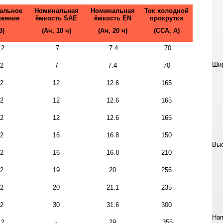
альное
Номинальная
Номинальная
Ток холодной
жение
ёмкость SAE
ёмкость EN
прокрутки
В)
(Ач, 10 ч)
(Ач, 20 ч)
(ССА, A)
2
7
7.4
70
Шир
2
7
7.4
70
2
12
12.6
165
2
12
12.6
165
2
12
12.6
165
2
16
16.8
150
Выс
2
16
16.8
210
2
19
20
256
2
20
21.1
235
2
30
31.6
300
Нап
2
-
29
355