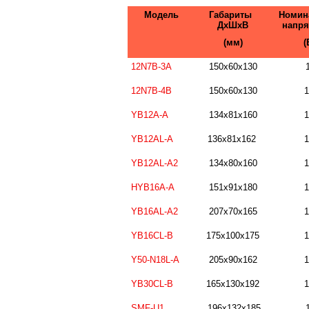
Модель
Габариты
Номин
ДхШхВ
напря
(мм)
(
12N7B-3A
150x60x130
1
12N7B-4B
150x60x130
1
YB12A-A
134x81x160
1
YB12AL-A
136x81x162
1
YB12AL-A2
134x80x160
1
HYB16A-A
151x91x180
1
YB16AL-A2
207x70x165
1
YB16CL-B
175x100x175
1
Y50-N18L-A
205x90x162
1
YB30CL-B
165x130x192
1
SMF-U1
196x132x185
1