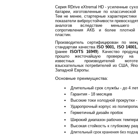
Серия RDrive eXtremal HD - усиленные сух
батареи, изготовленные по классической 
Тем не менее, стартерные характеристик
показатели виброустойчивости превосходят
аналогов вследствие меньшего вн
сопротивления АКБ и более плотной 
пластин.
Производитель сертифицирован по меж
стандартам качества
ISO 9001, ISO 14001,
(ранее
ISO/TS 16949
). Качество продук
прошло жесточайшую проверку на к
известных производителей мото
взыскательных потребителей из США, Япо
Западной Европы.
Основные преимущества:
Длительный срок службы - до 4 ле
Гарантия - 18 месяцев
Высокие токи холодной прокрутки 
Ударопрочный корпус из полипропи
Герметичный дизайн пробок
Широкий диапазон рабочих температ
Высокая стойкость к глубокому раз
Длительный срок хранения без подза