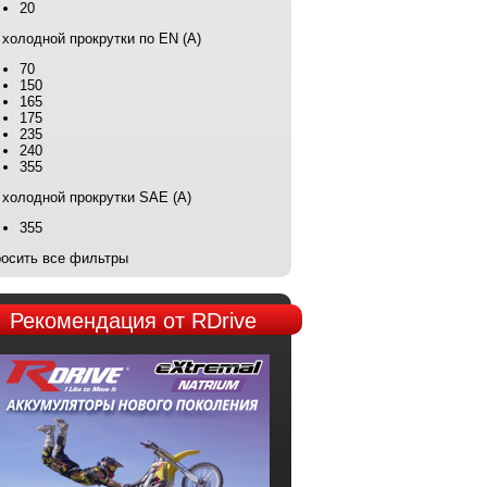
20
 холодной прокрутки по EN (А)
70
150
165
175
235
240
355
 холодной прокрутки SAE (А)
355
осить все фильтры
Рекомендация
от RDrive