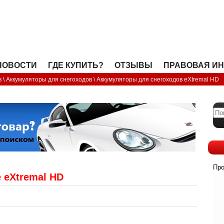
OPEN
НОВОСТИ
ГДЕ КУПИТЬ?
ОТЗЫВЫ
ПРАВОВАЯ И
в
\
Аккумуляторы для снегоходов
\
Аккумуляторы для снегоходов eXtremal HD
Про
 eXtremal HD