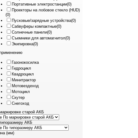
Портативные электростанции
(0)
Проекторы на лобовое стекло (HUD)
(0)
Пусковые/зарядные устройства
(0)
Сабвуферы компактные
(0)
Солнечные панели
(0)
Съемники для автомагнитол
(0)
Экипировка
(0)
применению
Газонокосилка
Гидроцикл
Квадроцикл
Минитрактор
Мотовездеход
Мотоцикл
Скутер
Снегоход
маркировке старой АКБ
типоразмеру АКБ
на (мм)