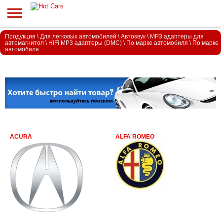
Продукция
\
Для легковых автомобилей
\
Автозвук
\
MP3 адаптеры для
автомагнитол
\
HiFi MP3 адаптеры (DMC)
\
По марке автомобиля
\
По марке
автомобиля
ACURA
ALFA ROMEO