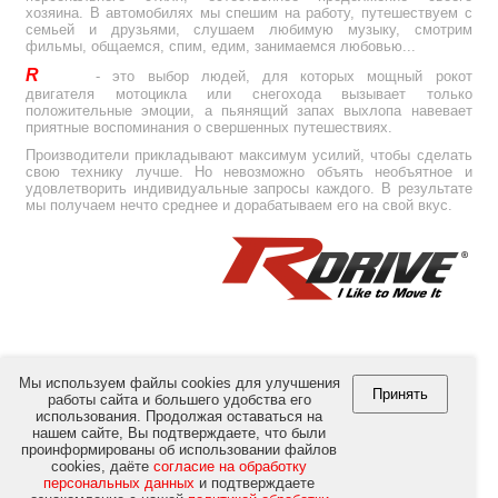
хозяина. В автомобилях мы спешим на работу, путешествуем с
семьей и друзьями, слушаем любимую музыку, смотрим
фильмы, общаемся, спим, едим, занимаемся любовью...
R
Drive
- это выбор людей, для которых мощный рокот
двигателя мотоцикла или снегохода вызывает только
положительные эмоции, а пьянящий запах выхлопа навевает
приятные воспоминания о свершенных путешествиях.
Производители прикладывают максимум усилий, чтобы сделать
свою технику лучше. Но невозможно объять необъятное и
удовлетворить индивидуальные запросы каждого. В результате
мы получаем нечто среднее и дорабатываем его на свой вкус.
Мы используем файлы cookies для улучшения
Принять
работы сайта и большего удобства его
использования. Продолжая оставаться на
© Copyright 2012-2026 by
RULink Ltd.
All Rights Reserved.
нашем сайте, Вы подтверждаете, что были
проинформированы об использовании файлов
cookies, даёте
согласие на обработку
персональных данных
и подтверждаете