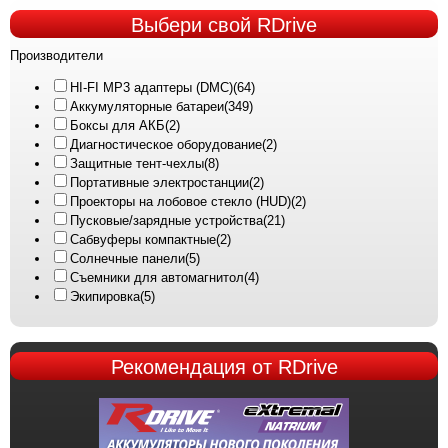
Выбери
свой RDrive
Производители
HI-FI MP3 адаптеры (DMC)
(64)
Аккумуляторные батареи
(349)
Боксы для АКБ
(2)
Диагностическое оборудование
(2)
Защитные тент-чехлы
(8)
Портативные электростанции
(2)
Проекторы на лобовое стекло (HUD)
(2)
Пусковые/зарядные устройства
(21)
Сабвуферы компактные
(2)
Солнечные панели
(5)
Съемники для автомагнитол
(4)
Экипировка
(5)
Рекомендация
от RDrive