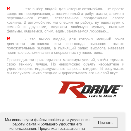
R
Drive
- это выбор людей, для которых автомобиль - не просто
средство передвижения, а незаменимый атрибут жизни, элемент
персонального стиля, естественное продолжение своего
хозяина. В автомобилях мы спешим на работу, путешествуем с
семьей и друзьями, слушаем любимую музыку, смотрим
фильмы, общаемся, спим, едим, занимаемся любовью...
R
Drive
- это выбор людей, для которых мощный рокот
двигателя мотоцикла или снегохода вызывает только
положительные эмоции, а пьянящий запах выхлопа навевает
приятные воспоминания о свершенных путешествиях.
Производители прикладывают максимум усилий, чтобы сделать
свою технику лучше. Но невозможно объять необъятное и
удовлетворить индивидуальные запросы каждого. В результате
мы получаем нечто среднее и дорабатываем его на свой вкус.
Мы используем файлы cookies для улучшения
Принять
работы сайта и большего удобства его
использования. Продолжая оставаться на
© Copyright 2012-2026 by
RULink Ltd.
All Rights Reserved.