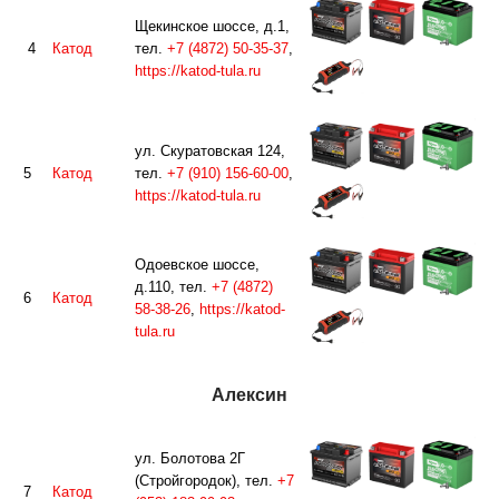
Щекинское шоссе, д.1,
4
Катод
тел.
+7 (4872) 50-35-37
,
https://katod-tula.ru
ул. Скуратовская 124,
5
Катод
тел.
+7 (910) 156-60-00
,
https://katod-tula.ru
Одоевское шоссе,
д.110, тел.
+7 (4872)
6
Катод
58-38-26
,
https://katod-
tula.ru
Алексин
ул. Болотова 2Г
(Стройгородок), тел.
+7
7
Катод