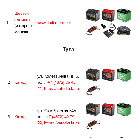
Шестой
элемент
1
www.6-element.net
(интернет-
магазин)
Тула
ул. Колетвинова, д. 6,
2
Катод
тел.
+7 (4872) 36-43-
44
,
https://katod-tula.ru
ул. Октябрьская 54А,
3
Катод
тел.
+7 (4872) 49-79-
79
,
https://katod-tula.ru