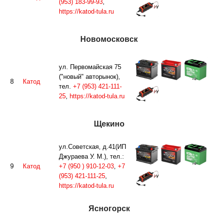
(953) 183-99-93
,
https://katod-tula.ru
Новомосковск
ул. Первомайская 75
("новый" авторынок),
8
Катод
тел.
+7 (953) 421-111-
25
,
https://katod-tula.ru
Щекино
ул.Советская, д.41(ИП
Джураева У. М.), тел.:
9
Катод
+7 (950 ) 910-12-03
,
+7
(953) 421-111-25
,
https://katod-tula.ru
Ясногорск