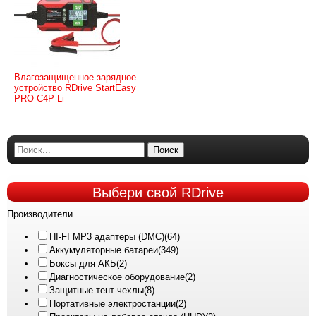
Влагозащищенное зарядное
устройство RDrive StartEasy
PRO C4P-Li
Поиск
Выбери
свой RDrive
Производители
HI-FI MP3 адаптеры (DMC)
(64)
Аккумуляторные батареи
(349)
Боксы для АКБ
(2)
Диагностическое оборудование
(2)
Защитные тент-чехлы
(8)
Портативные электростанции
(2)