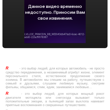
R
Drive
- это выбор людей, для которых автомобиль - не просто
средство передвижения, а незаменимый атрибут жизни, элемент
персонального стиля, естественное продолжение своего
хозяина. В автомобилях мы спешим на работу, путешествуем с
семьей и друзьями, слушаем любимую музыку, смотрим
фильмы, общаемся, спим, едим, занимаемся любовью...
R
Drive
- это выбор людей, для которых мощный рокот
двигателя мотоцикла или снегохода вызывает только
положительные эмоции, а пьянящий запах выхлопа навевает
приятные воспоминания о свершенных путешествиях.