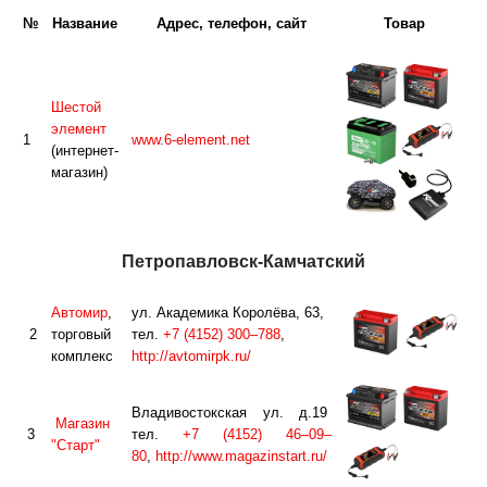
№
Название
Адрес, телефон, сайт
Товар
Шестой
элемент
1
www.6-element.net
(интернет-
магазин)
Петропавловск-Камчатский
Автомир
,
ул. Академика Королёва, 63,
2
торговый
тел.
+7 (4152) 300–788
,
комплекс
http://avtomirpk.ru/
Владивостокская ул. д.19
Магазин
3
тел.
+7 (4152) 46–09–
"Старт"
80
,
http://www.magazinstart.ru/