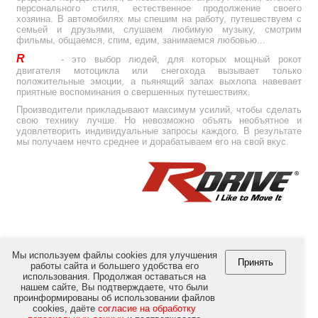
персонального стиля, естественное продолжение своего
хозяина. В автомобилях мы спешим на работу, путешествуем с
семьей и друзьями, слушаем любимую музыку, смотрим
фильмы, общаемся, спим, едим, занимаемся любовью...
R
Drive
- это выбор людей, для которых мощный рокот
двигателя мотоцикла или снегохода вызывает только
положительные эмоции, а пьянящий запах выхлопа навевает
приятные воспоминания о свершенных путешествиях.
Производители прикладывают максимум усилий, чтобы сделать
свою технику лучше. Но невозможно объять необъятное и
удовлетворить индивидуальные запросы каждого. В результате
мы получаем нечто среднее и дорабатываем его на свой вкус.
Мы используем файлы cookies для улучшения
Принять
работы сайта и большего удобства его
использования. Продолжая оставаться на
© Copyright 2012-2026 by
RULink Ltd.
All Rights Reserved.
нашем сайте, Вы подтверждаете, что были
проинформированы об использовании файлов
cookies, даёте
согласие на обработку