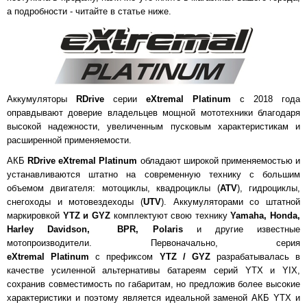
а подробности - читайте в статье ниже.
Аккумуляторы
RDrive
серии
eXtremal Platinum
с 2018 года
оправдывают доверие владельцев мощной мототехники благодаря
высокой надежности, увеличенным пусковым характеристикам и
расширенной применяемости.
АКБ
RDrive eXtremal Platinum
обладают широкой применяемостью и
устанавливаются штатно на современную технику с большим
объемом двигателя: мотоциклы, квадроциклы (
ATV
), гидроциклы,
снегоходы и мотовездеходы (
UTV
). Аккумуляторами со штатной
маркировкой
YTZ
и
GYZ
комплектуют свою технику
Yamaha, Honda,
Harley Davidson, BPR, Polaris
и другие известные
мотопроизводители. Первоначально, серия
eXtremal Platinum
с
префиксом
YTZ /
GYZ
разрабатывалась в
качестве усиленной альтернативы батареям серий YTX и YIX,
сохранив совместимость по габаритам, но предложив более высокие
характеристики и поэтому является идеальной заменой АКБ YTX и