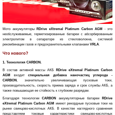
Мото аккумуляторы
RDrive eXtremal Platinum Carbon AGM
- это
необслуживаемые, герметизированные батареи с абсорбированным
электролитом в сепараторе из стекловолокна, системой
рекомбинации газов и предохранительными клапанами
VRLA
.
Что нового?
1. Технология CARBON.
В состав активной массы АКБ
RDrive eXtremal Platinum Carbon
AGM
входит
специальная добавка наночастиц углерода -
CARBON
, значительно увеличивающая пусковые токи,
производительность, скорость приема заряда и срок службы АКБ, а
также повышающая ее стойкость к глубоким разрядам.
Благодаря технологии
CARBON
аккумуляторные батареи
RDrive
eXtremal Platinum Carbon AGM
имеют рекордные пусковые токи на
рынке свинцово-кислотных АКБ. В качестве наглядного сравнения
представляем токовые характеристики свинцово-кислотных