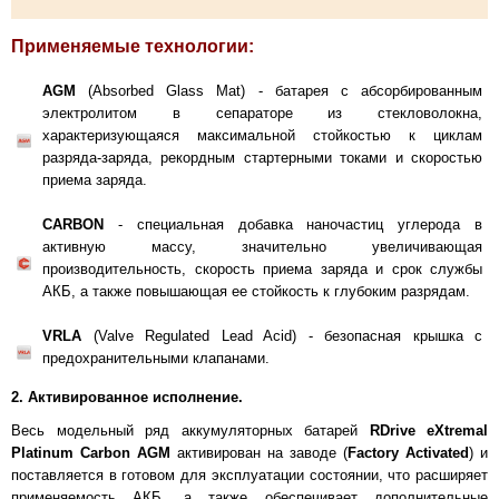
Применяемые технологии:
AGM
(Absorbed Glass Mat) - батарея с абсорбированным
электролитом в сепараторе из стекловолокна,
характеризующаяся максимальной стойкостью к циклам
разряда-заряда, рекордным стартерными токами и скоростью
приема заряда.
CARBON
- специальная добавка наночастиц углерода в
активную массу, значительно увеличивающая
производительность, скорость приема заряда и срок службы
АКБ, а также повышающая ее стойкость к глубоким разрядам.
VRLA
(
Valve Regulated Lead Acid) - безопасная крышка с
предохранительными клапанами.
2. Активированное исполнение.
Весь модельный ряд аккумуляторных батарей
RDrive eXtremal
Platinum Carbon AGM
активирован на заводе (
Factory Activated
) и
поставляется в готовом для эксплуатации состоянии, что расширяет
применяемость АКБ, а также обеспечивает дополнительные