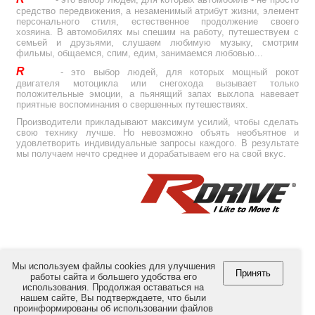
средство передвижения, а незаменимый атрибут жизни, элемент
персонального стиля, естественное продолжение своего
хозяина. В автомобилях мы спешим на работу, путешествуем с
семьей и друзьями, слушаем любимую музыку, смотрим
фильмы, общаемся, спим, едим, занимаемся любовью...
R
Drive
- это выбор людей, для которых мощный рокот
двигателя мотоцикла или снегохода вызывает только
положительные эмоции, а пьянящий запах выхлопа навевает
приятные воспоминания о свершенных путешествиях.
Производители прикладывают максимум усилий, чтобы сделать
свою технику лучше. Но невозможно объять необъятное и
удовлетворить индивидуальные запросы каждого. В результате
мы получаем нечто среднее и дорабатываем его на свой вкус.
Мы используем файлы cookies для улучшения
Принять
работы сайта и большего удобства его
использования. Продолжая оставаться на
© Copyright 2012-2026 by
RULink Ltd.
All Rights Reserved.
нашем сайте, Вы подтверждаете, что были
проинформированы об использовании файлов