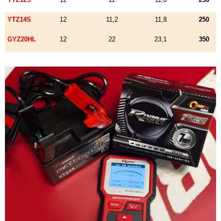
YTZ14S
12
11,2
11,8
250
GYZ20HL
12
22
23,1
350