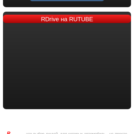
RDrive
на RUTUBE
R
Drive
- это выбор людей, для которых автомобиль - не просто