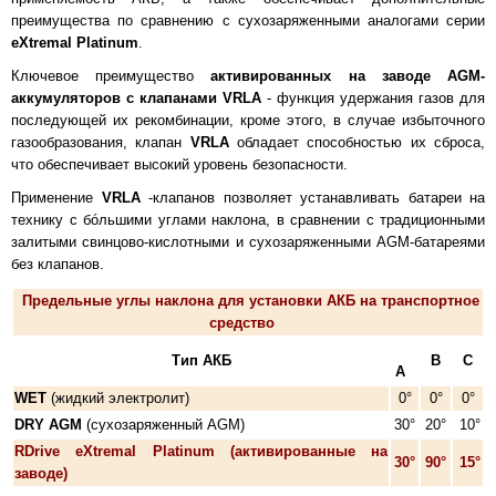
преимущества по сравнению с сухозаряженными аналогами серии
eXtremal Platinum
.
Ключевое преимущество
активированных на заводе AGM-
аккумуляторов с клапанами VRLA
- функция удержания газов для
последующей их рекомбинации, кроме этого, в случае избыточного
газообразования, клапан
VRLA
обладает способностью их сброса,
что обеспечивает высокий уровень безопасности.
Применение
VRLA
-клапанов позволяет устанавливать батареи на
технику с бóльшими углами наклона, в сравнении с традиционными
залитыми свинцово-кислотными и сухозаряженными AGM-батареями
без клапанов.
Предельные углы наклона для установки АКБ на транспортное
средство
Тип АКБ
B
C
A
WET
(жидкий электролит)
0°
0°
0°
DRY AGM
(сухозаряженный AGM)
30°
20°
10°
RDrive eXtremal Platinum
(активированные на
30°
90°
15°
заводе)