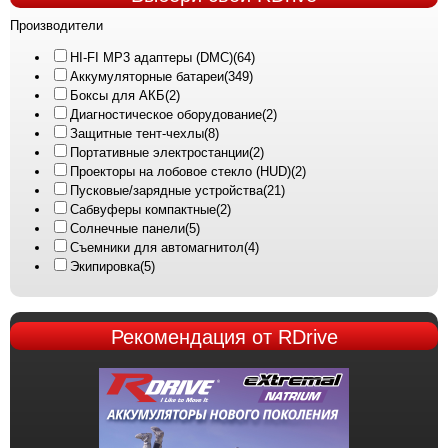
Производители
HI-FI MP3 адаптеры (DMC)
(64)
Аккумуляторные батареи
(349)
Боксы для АКБ
(2)
Диагностическое оборудование
(2)
Защитные тент-чехлы
(8)
Портативные электростанции
(2)
Проекторы на лобовое стекло (HUD)
(2)
Пусковые/зарядные устройства
(21)
Сабвуферы компактные
(2)
Солнечные панели
(5)
Съемники для автомагнитол
(4)
Экипировка
(5)
Рекомендация
от RDrive