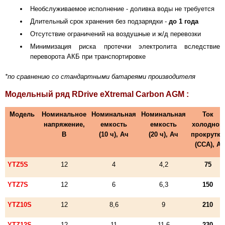
Необслуживаемое исполнение - доливка воды не требуется
Длительный срок хранения без подзарядки -
до 1 года
Отсутствие ограничений на воздушные и ж/д перевозки
Минимизация риска протечки электролита вследствие
переворота АКБ при транспортировке
*по сравнению со стандартными батареями производителя
Модельный ряд
RDrive eXtremal Carbon AGM
:
Модель
Номинальное
Номинальная
Номинальная
Ток
напряжение,
емкость
емкость
холодной
В
(10 ч)
, Ач
(20 ч)
, Ач
прокрутки
(ССА), А
YTZ5S
12
4
4,2
75
YTZ7S
12
6
6,3
150
YTZ10S
12
8,6
9
210
YTZ12S
12
11
11,6
230