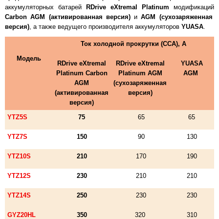
аккумуляторных батарей
RDrive eXtremal Platinum
модификаций
Carbon AGM (активированная версия)
и
AGM (сухозаряженная
версия)
, а также ведущего производителя аккумуляторов
YUASA
.
Ток холодной прокрутки (ССА), А
Модель
RDrive eXtremal
RDrive eXtremal
YUASA
Platinum Carbon
Platinum AGM
AGM
AGM
(сухозаряженная
(активированная
версия)
версия)
YTZ5S
75
65
65
YTZ7S
150
90
130
YTZ10S
210
170
190
YTZ12S
230
210
210
YTZ14S
250
230
230
GYZ20HL
350
320
310