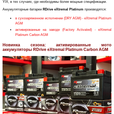
YIX, в тех случаях, где необходимы более мощные спецификации.
Аккумуляторные батареи
RDrive eXtremal Platinum
производятся:
в сухозаряженном исполнении (DRY AGM) - eXtremal Platinum
AGM
активированные на заводе (Factory Activated) - eXtremal
Platinum Carbon AGM
Новинка сезона: активированные мото
аккумуляторы RDrive eXtremal Platinum Carbon AGM