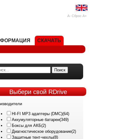
A-
Сброс
A+
НФОРМАЦИЯ
СКАЧАТЬ
Поиск
Выбери
свой RDrive
изводители
HI-FI MP3 адаптеры (DMC)
(64)
Аккумуляторные батареи
(349)
Боксы для АКБ
(2)
Диагностическое оборудование
(2)
Защитные тент-чехлы
(8)