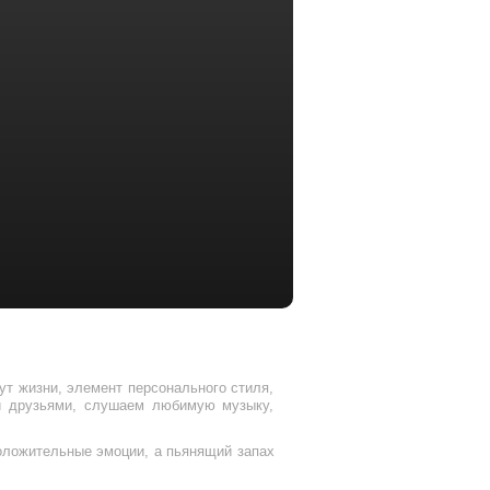
ут жизни, элемент персонального стиля,
 и друзьями, слушаем любимую музыку,
оложительные эмоции, а пьянящий запах