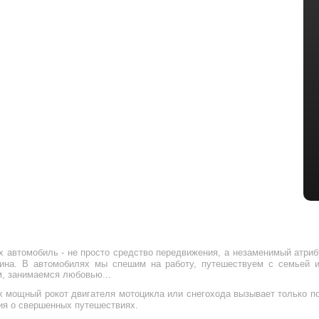
х автомобиль - не просто средство передвижения, а незаменимый атриб
яина. В автомобилях мы спешим на работу, путешествуем с семьей
, занимаемся любовью...
х мощный рокот двигателя мотоцикла или снегохода вызывает только п
ия о свершенных путешествиях.