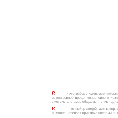
R
Drive
- это выбор людей, для которы
естественное продолжение своего хоз
смотрим фильмы, общаемся, спим, едим
R
Drive
- это выбор людей, для которы
выхлопа навевает приятные воспоминан