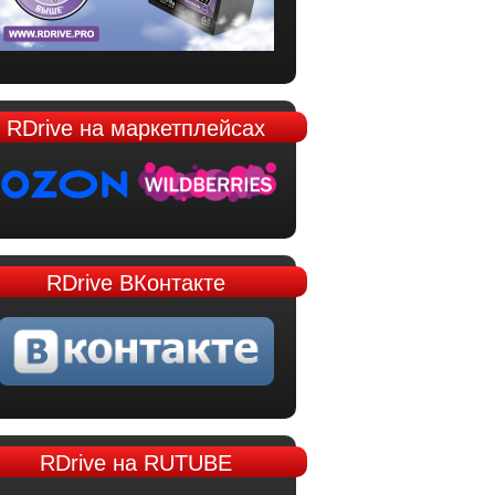
RDrive
на маркетплейсах
RDrive
ВКонтакте
RDrive
на RUTUBE