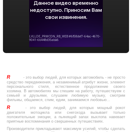
R
Drive
- это выбор людей, для которых автомобиль - не просто
средство передвижения, а незаменимый атрибут жизни, элемент
персонального стиля, естественное продолжение своего
хозяина. В автомобилях мы спешим на работу, путешествуем с
семьей и друзьями, слушаем любимую музыку, смотрим
фильмы, общаемся, спим, едим, занимаемся любовью...
R
Drive
- это выбор людей, для которых мощный рокот
двигателя мотоцикла или снегохода вызывает только
положительные эмоции, а пьянящий запах выхлопа навевает
приятные воспоминания о свершенных путешествиях.
Производители прикладывают максимум усилий, чтобы сделать